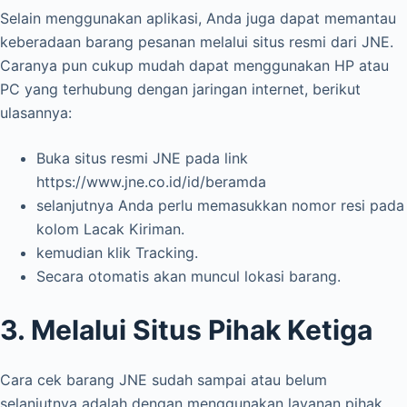
Selain menggunakan aplikasi, Anda juga dapat memantau
keberadaan barang pesanan melalui situs resmi dari JNE.
Caranya pun cukup mudah dapat menggunakan HP atau
PC yang terhubung dengan jaringan internet, berikut
ulasannya:
Buka situs resmi JNE pada link
https://www.jne.co.id/id/beramda
selanjutnya Anda perlu memasukkan nomor resi pada
kolom Lacak Kiriman.
kemudian klik Tracking.
Secara otomatis akan muncul lokasi barang.
3. Melalui Situs Pihak Ketiga
Cara cek barang JNE sudah sampai atau belum
selanjutnya adalah dengan menggunakan layanan pihak