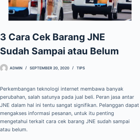
3 Cara Cek Barang JNE
Sudah Sampai atau Belum
ADMIN
SEPTEMBER 20, 2020
TIPS
Perkembangan teknologi internet membawa banyak
perubahan, salah satunya pada jual beli. Peran jasa antar
JNE dalam hal ini tentu sangat signifikan. Pelanggan dapat
mengakses informasi pesanan, untuk itu penting
mengetahui terkait cara cek barang JNE sudah sampai
atau belum.