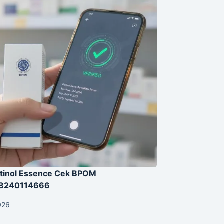
tinol Essence Cek BPOM
18240114666
026