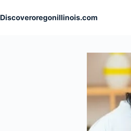
Skip
to
Discoveroregonillinois.com
content