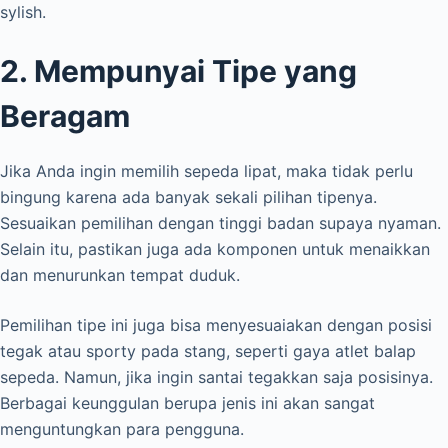
sylish.
2. Mempunyai Tipe yang
Beragam
Jika Anda ingin memilih sepeda lipat, maka tidak perlu
bingung karena ada banyak sekali pilihan tipenya.
Sesuaikan pemilihan dengan tinggi badan supaya nyaman.
Selain itu, pastikan juga ada komponen untuk menaikkan
dan menurunkan tempat duduk.
Pemilihan tipe ini juga bisa menyesuaiakan dengan posisi
tegak atau sporty pada stang, seperti gaya atlet balap
sepeda. Namun, jika ingin santai tegakkan saja posisinya.
Berbagai keunggulan berupa jenis ini akan sangat
menguntungkan para pengguna.