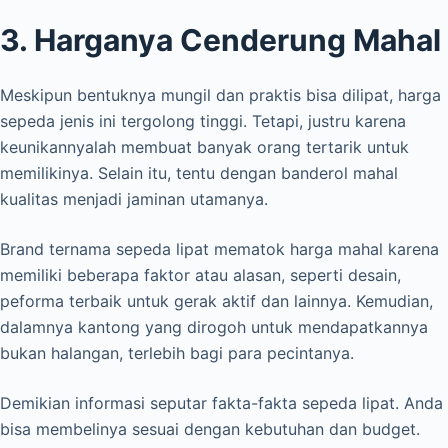
3. Harganya Cenderung Mahal
Meskipun bentuknya mungil dan praktis bisa dilipat, harga
sepeda jenis ini tergolong tinggi. Tetapi, justru karena
keunikannyalah membuat banyak orang tertarik untuk
memilikinya. Selain itu, tentu dengan banderol mahal
kualitas menjadi jaminan utamanya.
Brand ternama sepeda lipat mematok harga mahal karena
memiliki beberapa faktor atau alasan, seperti desain,
peforma terbaik untuk gerak aktif dan lainnya. Kemudian,
dalamnya kantong yang dirogoh untuk mendapatkannya
bukan halangan, terlebih bagi para pecintanya.
Demikian informasi seputar fakta-fakta sepeda lipat. Anda
bisa membelinya sesuai dengan kebutuhan dan budget.