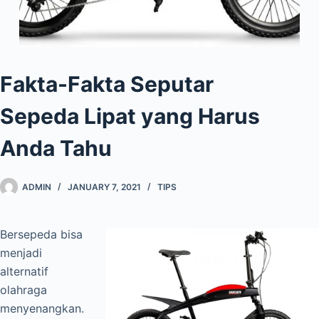
Fakta-Fakta Seputar
Sepeda Lipat yang Harus
Anda Tahu
ADMIN
JANUARY 7, 2021
TIPS
Bersepeda bisa
menjadi
alternatif
olahraga
menyenangkan.