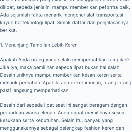
dilipat, sepeda jenis ini mampu memberikan peforma baik.
Ada sejumlah fakta menarik mengenai alat transportasi
kayuh berteknologi lipat. Simak daftar dan penjelasannya
berikut.
1. Menunjang Tampilan Lebih Keren
Apakah Anda orang yang selalu memperhatikan tampilan?
Jika iya, maka pemilihan sepeda lipat bukan hal salah.
Desain uniknya mampu memberikan kesan keren serta
menarik perhatian. Apabila ada di kerumunan, orang-orang
pasti langsung memperhatikan.
Desain dari sepeda lipat saat ini sangat beragam dengan
perpaduan warna elegan. Anda dapat memilihnya sesuai
kesukaan serta kebutuhan. Selain itu, banyak yang
menggunakannya sebagai pelengkap fashion keren dan