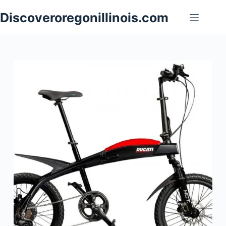
Skip
Discoveroregonillinois.com
to
content