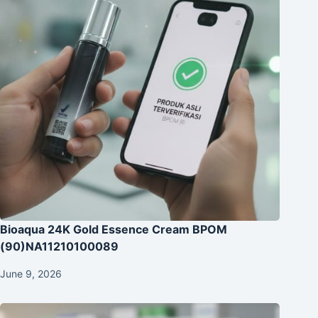
Bioaqua 24K Gold Essence Cream BPOM
(90)NA11210100089
June 9, 2026